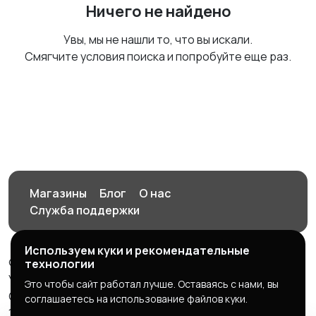
Ничего не найдено
Увы, мы не нашли то, что вы искали.
Смягчите условия поиска и попробуйте еще раз.
Магазины
Блог
О нас
Служба поддержки
Используем куки и рекомендательные
© 2026 Орен-АЙ - Авто | Недвижимость | Работа |
технологии
Услуги
Это чтобы сайт работал лучше. Оставаясь с нами, вы
Создал Карусов Е.С ООО "ЦПК" ИНН 5609203278 ОГРН
соглашаетесь на использование файлов куки.
1235600008841