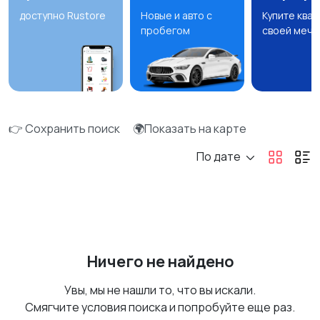
доступно Rustore
Новые и авто с
Купите ква
пробегом
своей мечт
👉 Сохранить поиск
🌍Показать на карте
По дате
Ничего не найдено
Увы, мы не нашли то, что вы искали.
Смягчите условия поиска и попробуйте еще раз.