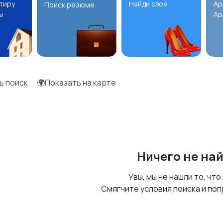
ртиру
Найди своё
Ар
Поиск резюме
ы
Ар
ь поиск
🌍Показать на карте
Ничего не на
Увы, мы не нашли то, что
Смягчите условия поиска и поп