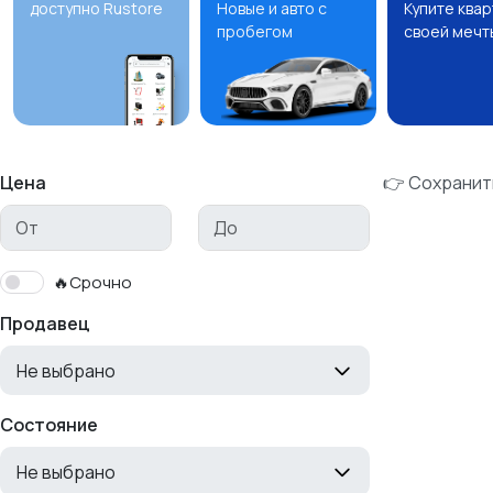
доступно Rustore
Новые и авто с
Купите ква
пробегом
своей мечт
Цена
👉 Сохранит
🔥Срочно
Продавец
Не выбрано
Состояние
Не выбрано