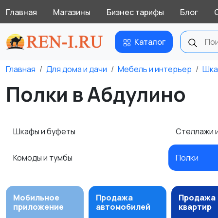
Главная
Магазины
Бизнес тарифы
Блог
Каталог
Главная
Для дома и дачи
Мебель и интерьер
Шка
Полки в Абдулино
Шкафы и буфеты
Стеллажи 
Комоды и тумбы
Полки
Мобильное
Продажа
Продажа
приложение
автомобилей
квартир