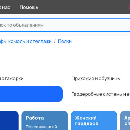
О нас
Помощь
фы, комоды и стеллажи
Полки
и этажерки
Прихожие и обувницы
Гардеробные системы и 
Работа
Женский
А
гардероб
с
Поиск вакансий