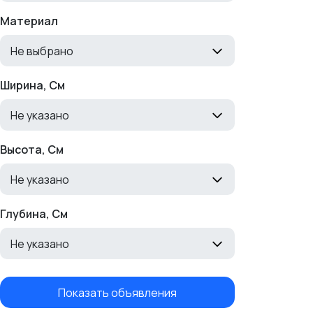
Материал
Не выбрано
Ширина, См
Не указано
Высота, См
Не указано
Глубина, См
Не указано
Показать объявления