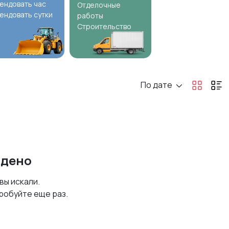
ендовать час
Отделочные
ендовать сутки
работы
Строительство
По дате
йдено
 вы искали.
робуйте еще раз.