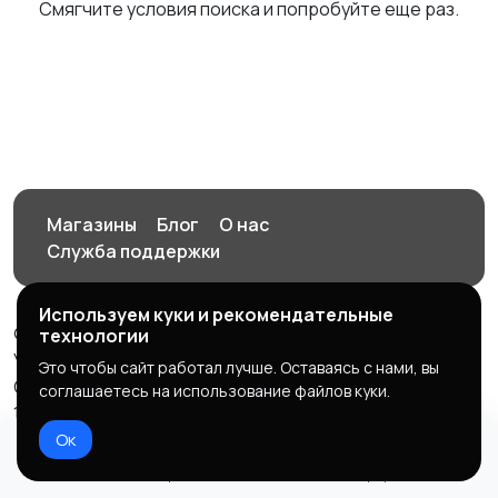
Смягчите условия поиска и попробуйте еще раз.
Магазины
Блог
О нас
Служба поддержки
Используем куки и рекомендательные
© 2026 Орен-АЙ - Авто | Недвижимость | Работа |
технологии
Услуги
Это чтобы сайт работал лучше. Оставаясь с нами, вы
Создал Карусов Е.С ООО "ЦПК" ИНН 5609203278 ОГРН
соглашаетесь на использование файлов куки.
1235600008841
Ок
Правила сервиса
Политика конфиденциальности
Домой
Избранное
Добавить
Чат
Профиль