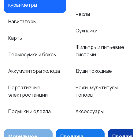
курвиметры
Чехлы
Навигаторы
Сухпайки
Карты
Фильтры и питьевые
Термосумки и боксы
системы
Аккумуляторы холода
Души походные
Портативные
Ножи, мультитулы,
электростанции
топоры
Подушки и одеяла
Аксессуары
Мобильное
Продажа
Продажа