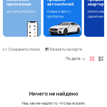
приложение
автомобилей
квартир
доступно Rustore
Новые и авто с
Купите ква
пробегом
своей мечт
👉 Сохранить поиск
🌍Показать на карте
По дате
Ничего не найдено
Увы, мы не нашли то, что вы искали.