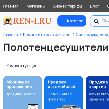
Главная
Магазины
Бизнес тарифы
Блог
Каталог
Главная
Ремонт и строительство
Сантехника, вод
Полотенцесушители 
Комплектующие
Мобильное
Продажа
Продажа
приложение
автомобилей
квартир
доступно Rustore
Новые и авто с
Купите ква
пробегом
своей мечт