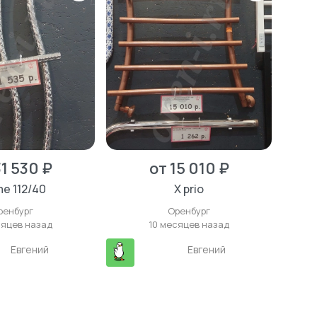
31 530 ₽
от 15 010 ₽
me 112/40
X prio
ренбург
Оренбург
сяцев назад
10 месяцев назад
Евгений
Евгений