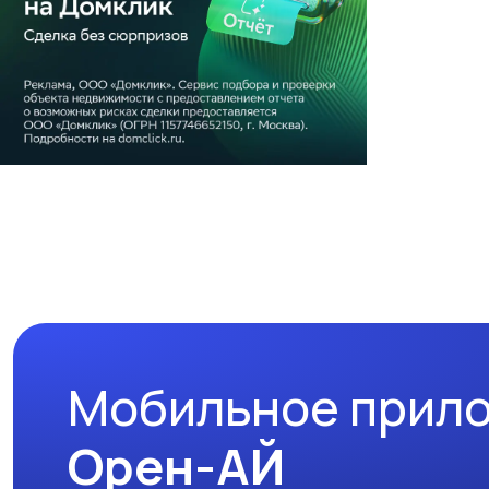
Мобильное прил
Орен-АЙ