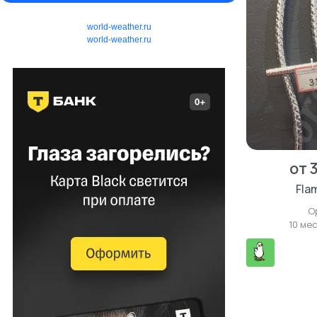
world-weather.ru
world-weather.ru
от 
Fla
О
10 ме