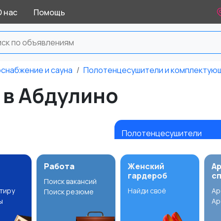
О нас
Помощь
оснабжение и сауна
Полотенцесушители и комплектую
в Абдулино
Полотенцесушители
Работа
Женский
А
гардероб
с
Поиск вакансий
ртиру
Найди своё
Ар
Поиск резюме
ы
Ар