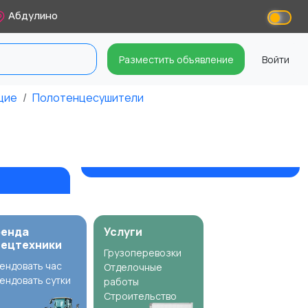
Абдулино
Разместить объявление
Войти
щие
Полотенцесушители
ренда
Услуги
пецтехники
Грузоперевозки
ендовать час
Отделочные
ендовать сутки
работы
Строительство