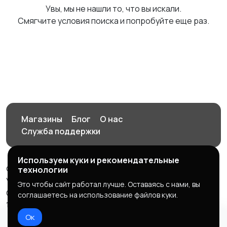
Увы, мы не нашли то, что вы искали.
Смягчите условия поиска и попробуйте еще раз.
Магазины
Блог
О нас
Служба поддержки
Используем куки и рекомендательные
© 2026 Орен-АЙ - Авто | Недвижимость | Работа |
технологии
Услуги
Это чтобы сайт работал лучше. Оставаясь с нами, вы
Создал Карусов Е.С ООО "ЦПК" ИНН 5609203278 ОГРН
соглашаетесь на использование файлов куки.
1235600008841
Ок
Правила сервиса
Политика конфиденциальности