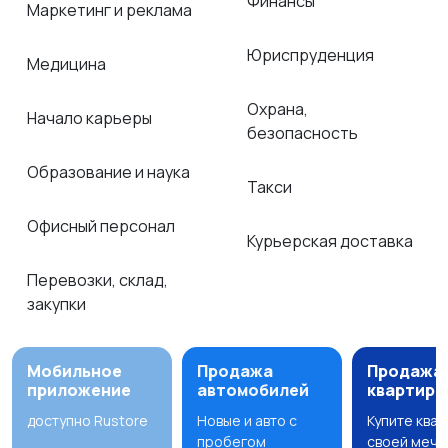
Финансы
Маркетинг и реклама
Юриспруденция
Медицина
Охрана,
Начало карьеры
безопасность
Образование и наука
Такси
Офисный персонал
Курьерская доставка
Перевозки, склад,
закупки
Мобильное
Продажа
Продажа
приложение
автомобилей
квартир
доступно Rustore
Новые и авто с
Купите ква
пробегом
своей мечт