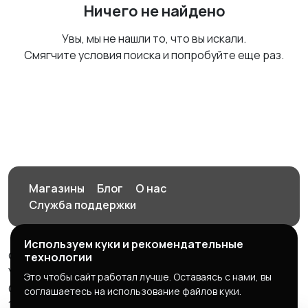
Ничего не найдено
Увы, мы не нашли то, что вы искали.
Смягчите условия поиска и попробуйте еще раз.
Магазины
Блог
О нас
Служба поддержки
Используем куки и рекомендательные
© 2026 Орен-АЙ - Авто | Недвижимость | Работа |
технологии
Услуги
Это чтобы сайт работал лучше. Оставаясь с нами, вы
Создал Карусов Е.С ООО "ЦПК" ИНН 5609203278 ОГРН
соглашаетесь на использование файлов куки.
1235600008841