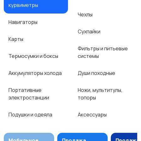
курвиметры
Чехлы
Навигаторы
Сухпайки
Карты
Фильтры и питьевые
Термосумки и боксы
системы
Аккумуляторы холода
Души походные
Портативные
Ножи, мультитулы,
электростанции
топоры
Подушки и одеяла
Аксессуары
Мобильное
Продажа
Продажа