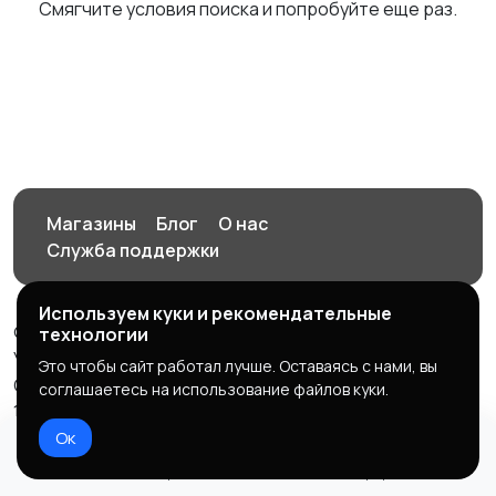
Смягчите условия поиска и попробуйте еще раз.
Магазины
Блог
О нас
Служба поддержки
Используем куки и рекомендательные
© 2026 Орен-АЙ - Авто | Недвижимость | Работа |
технологии
Услуги
Это чтобы сайт работал лучше. Оставаясь с нами, вы
Создал Карусов Е.С ООО "ЦПК" ИНН 5609203278 ОГРН
соглашаетесь на использование файлов куки.
1235600008841
Ок
Правила сервиса
Политика конфиденциальности
Домой
Избранное
Добавить
Чат
Профиль