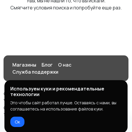
Увы, мы не нашли то, что вы искали.
Смягчите условия поиска и попробуйте еще раз.
Магазины
Блог
О нас
Служба поддержки
Используем куки и рекомендательные
© 2026 Орен-АЙ - Авто | Недвижимость | Работа |
технологии
Услуги
Это чтобы сайт работал лучше. Оставаясь с нами, вы
Создал Карусов Е.С ООО "ЦПК" ИНН 5609203278 ОГРН
соглашаетесь на использование файлов куки.
1235600008841
Ок
Правила сервиса
Политика конфиденциальности
Домой
Избранное
Добавить
Чат
Профиль