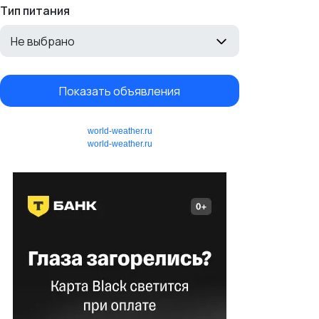
Тип питания
Не выбрано
Показать объявления
world-weather.ru
world-weather.ru