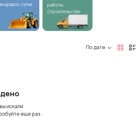
ендовать сутки
работы
Строительство
По дате
йдено
 вы искали.
робуйте еще раз.