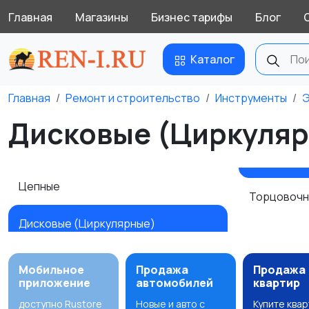
Главная
Магазины
Бизнес тарифы
Блог
Каталог
Главная
Ремонт и строительство
Инструменты
Э
Дисковые (Циркуляр
Цепные
Торцовоч
Дисковые (Циркулярные)
Мобильное
Продажа
Продажа
приложение
автомобилей
квартир
доступно Rustore
Новые и авто с
Купите ква