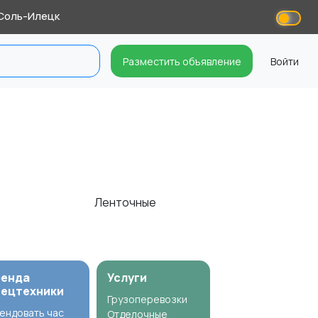
Соль-Илецк
Разместить объявление
Войти
Ленточные
ренда
Услуги
пецтехники
Грузоперевозки
ендовать час
Отделочные