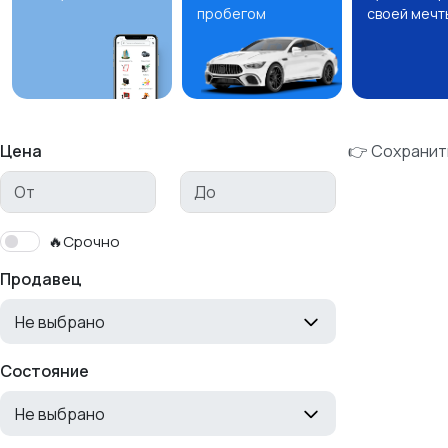
пробегом
своей мечт
Цена
👉 Сохранит
🔥Срочно
Продавец
Не выбрано
Состояние
Не выбрано