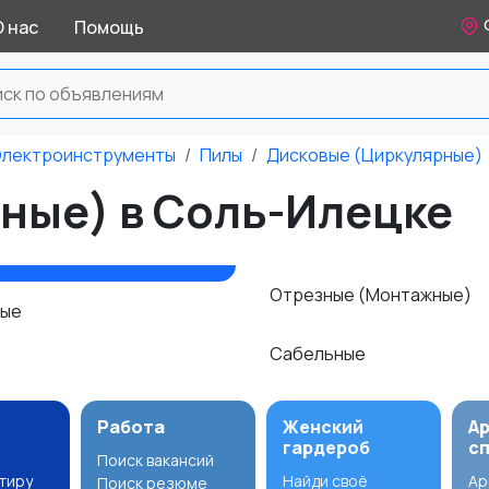
О нас
Помощь
лектроинструменты
Пилы
Дисковые (Циркулярные)
ные) в Соль-Илецке
Отрезные (Монтажные)
ные
Сабельные
Работа
Женский
А
гардероб
с
Поиск вакансий
ртиру
Найди своё
Ар
Поиск резюме