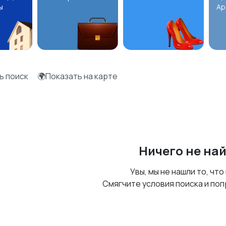
ы
Ар
ь поиск
🌍Показать на карте
Ничего не на
Увы, мы не нашли то, что
Смягчите условия поиска и поп