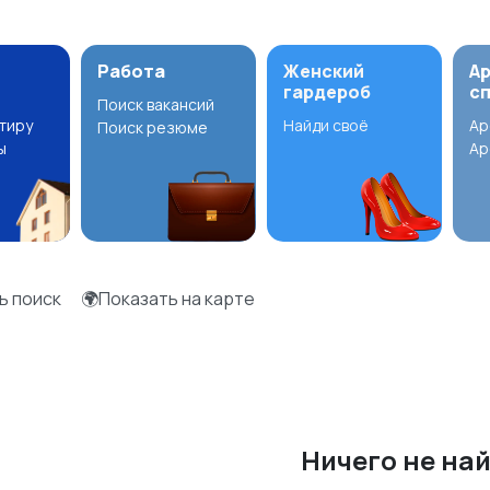
Работа
Женский
А
гардероб
с
Поиск вакансий
ртиру
Найди своё
Ар
Поиск резюме
ы
Ар
ь поиск
🌍Показать на карте
Ничего не на