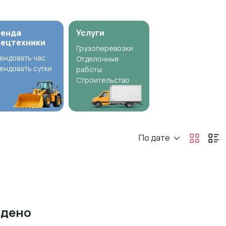
ренда
Услуги
пецтехники
Грузоперевозки
ендовать час
Отделочные
ендовать сутки
работы
Строительство
По дате
йдено