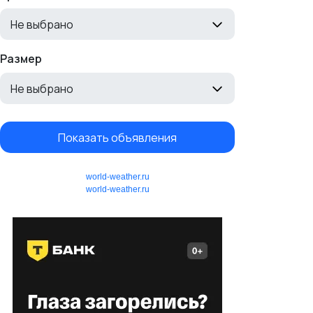
Не выбрано
Размер
Не выбрано
Показать объявления
world-weather.ru
world-weather.ru