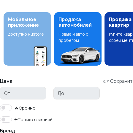
Мобильное
Продажа
Продажа
приложение
автомобилей
квартир
доступно Rustore
Новые и авто с
Купите ква
пробегом
своей мечт
Цена
👉 Сохранит
🔥Срочно
➗Только с акцией
Бренд