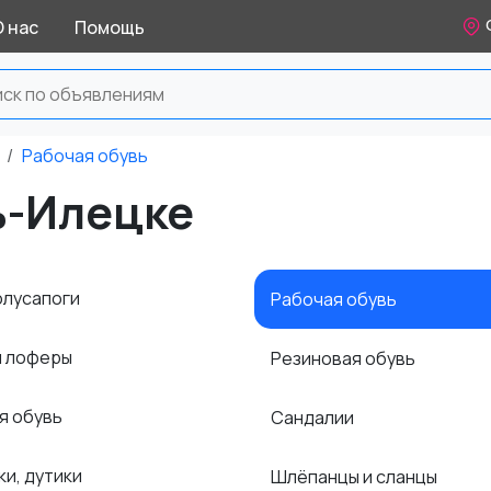
О нас
Помощь
Рабочая обувь
ь-Илецке
олусапоги
Рабочая обувь
и лоферы
Резиновая обувь
я обувь
Сандалии
ки, дутики
Шлёпанцы и сланцы