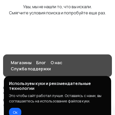
Увы, мы не нашли то, что вы искали.
Смягчите условия поиска и попробуйте еще раз.
Магазины
Блог
О нас
Служба поддержки
Используем куки и рекомендательные
© 2026 Орен-АЙ - Авто | Недвижимость | Работа |
технологии
Услуги
Это чтобы сайт работал лучше. Оставаясь с нами, вы
Создал Карусов Е.С ООО "ЦПК" ИНН 5609203278 ОГРН
соглашаетесь на использование файлов куки.
1235600008841
Ок