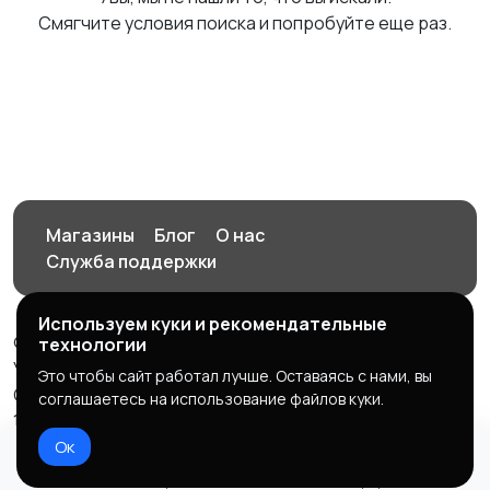
Смягчите условия поиска и попробуйте еще раз.
Магазины
Блог
О нас
Служба поддержки
Используем куки и рекомендательные
© 2026 Орен-АЙ - Авто | Недвижимость | Работа |
технологии
Услуги
Это чтобы сайт работал лучше. Оставаясь с нами, вы
Создал Карусов Е.С ООО "ЦПК" ИНН 5609203278 ОГРН
соглашаетесь на использование файлов куки.
1235600008841
Ок
Правила сервиса
Политика конфиденциальности
Домой
Избранное
Добавить
Чат
Профиль