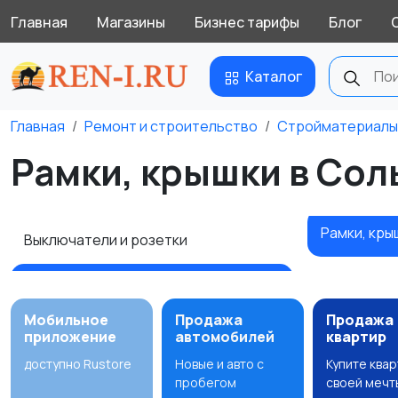
Главная
Магазины
Бизнес тарифы
Блог
Каталог
Главная
Ремонт и строительство
Стройматериалы
Рамки, крышки в Сол
Рамки, кры
Выключатели и розетки
Мобильное
Продажа
Продажа
приложение
автомобилей
квартир
доступно Rustore
Новые и авто с
Купите ква
пробегом
своей мечт