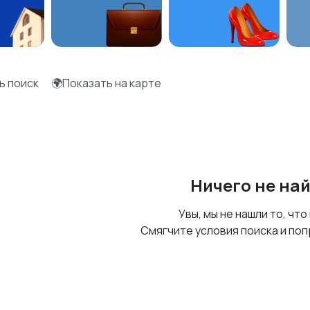
ь поиск
🌍Показать на карте
Ничего не на
Увы, мы не нашли то, что
Смягчите условия поиска и поп