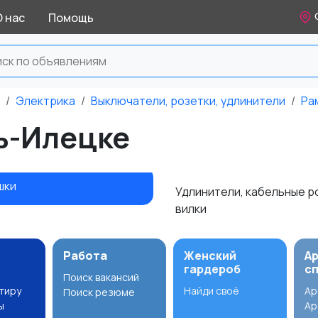
О нас
Помощь
Электрика
Выключатели, розетки, удлинители
Ра
ь-Илецке
шки
Удлинители, кабельные р
вилки
Работа
Женский
А
гардероб
с
Поиск вакансий
ртиру
Найди своё
Ар
Поиск резюме
ы
Ар