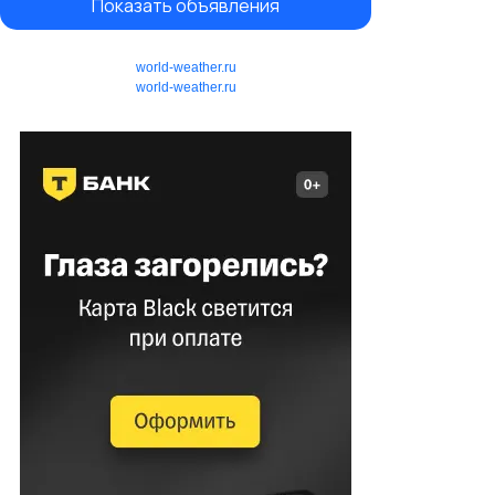
Показать объявления
world-weather.ru
world-weather.ru