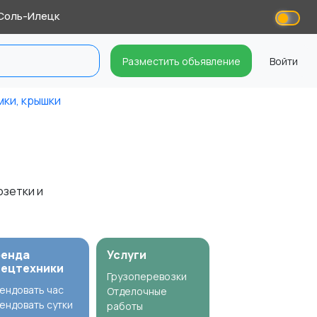
Соль-Илецк
Разместить объявление
Войти
мки, крышки
озетки и
ренда
Услуги
пецтехники
Грузоперевозки
ендовать час
Отделочные
ендовать сутки
работы