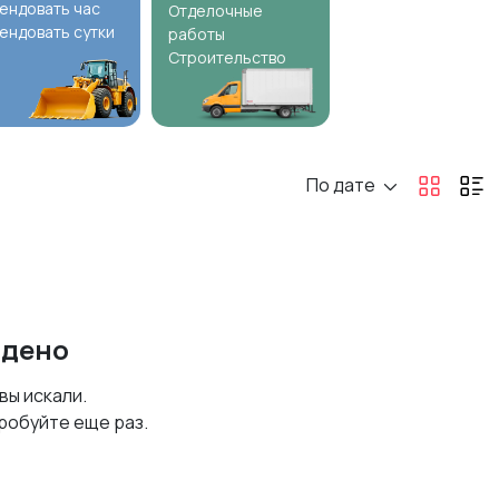
ендовать час
Отделочные
ендовать сутки
работы
Строительство
По дате
йдено
 вы искали.
робуйте еще раз.