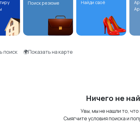
ртиру
Найди своё
Ар
Поиск резюме
ы
Ар
ь поиск
🌍Показать на карте
Ничего не на
Увы, мы не нашли то, что
Смягчите условия поиска и поп