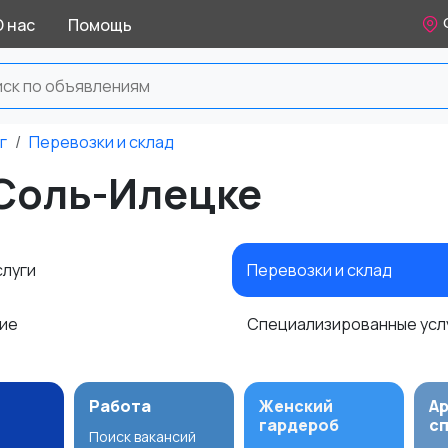
О нас
Помощь
г
Перевозки и склад
 Соль-Илецке
слуги
Перевозки и склад
ние
Специализированные усл
Работа
Женский
А
гардероб
с
Поиск вакансий