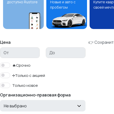
доступно Rustore
Новые и авто с
Купите ква
пробегом
своей мечт
Цена
👉 Сохранит
🔥Срочно
➗Только с акцией
Только новое
Организационно-правовая форма
Не выбрано