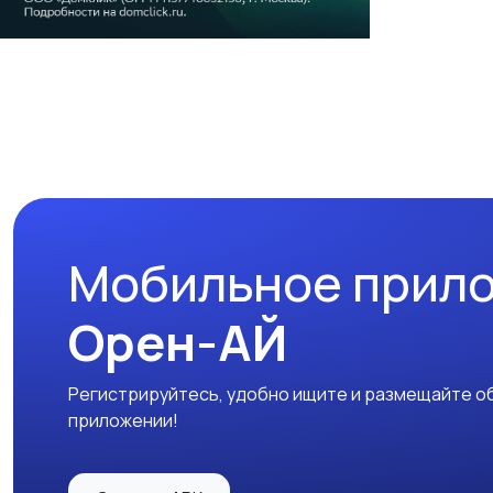
Мобильное прил
Орен-АЙ
Регистрируйтесь, удобно ищите и размещайте об
приложении!