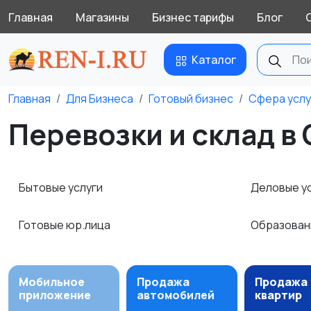
Главная
Магазины
Бизнес тарифы
Блог
Каталог
Главная
Для Бизнеса
Готовый бизнес
Сфера услу
Перевозки и склад в
Бытовые услуги
Деловые у
Готовые юр.лица
Образова
Мобильное
Продажа
Продажа
приложение
автомобилей
квартир