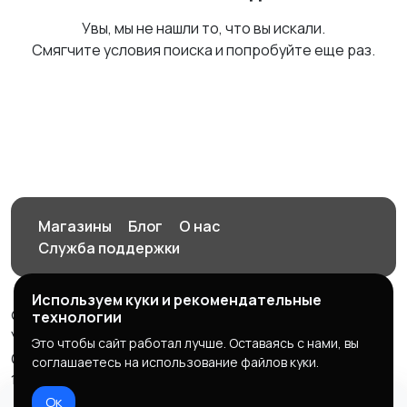
Увы, мы не нашли то, что вы искали.
Смягчите условия поиска и попробуйте еще раз.
Магазины
Блог
О нас
Служба поддержки
Используем куки и рекомендательные
© 2026 Орен-АЙ - Авто | Недвижимость | Работа |
технологии
Услуги
Это чтобы сайт работал лучше. Оставаясь с нами, вы
Создал Карусов Е.С ООО "ЦПК" ИНН 5609203278 ОГРН
соглашаетесь на использование файлов куки.
1235600008841
Ок