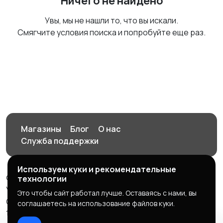
Ничего не найдено
Увы, мы не нашли то, что вы искали.
Смягчите условия поиска и попробуйте еще раз.
Магазины
Блог
О нас
Служба поддержки
Используем куки и рекомендательные
© 2026 Орен-АЙ - Авто | Недвижимость | Работа |
технологии
Услуги
Это чтобы сайт работал лучше. Оставаясь с нами, вы
Создал Карусов Е.С ООО "ЦПК" ИНН 5609203278 ОГРН
соглашаетесь на использование файлов куки.
1235600008841