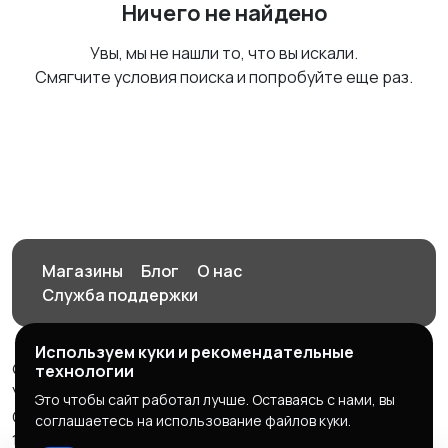
Ничего не найдено
Увы, мы не нашли то, что вы искали.
Смягчите условия поиска и попробуйте еще раз.
Магазины
Блог
О нас
Служба поддержки
Используем куки и рекомендательные
© 2026 Орен-АЙ - Авто | Недвижимость | Работа |
технологии
Услуги
Это чтобы сайт работал лучше. Оставаясь с нами, вы
Создал Карусов Е.С ООО "ЦПК" ИНН 5609203278 ОГРН
соглашаетесь на использование файлов куки.
1235600008841