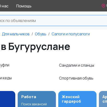
О нас
Помощь
Для мальчиков
Обувь
Сапоги и полусапоги
 в Бугуруслане
туфли
Сандалии и сланцы
и кеды
Спортивная обувь
Работа
Женский
А
гардероб
с
Поиск вакансий