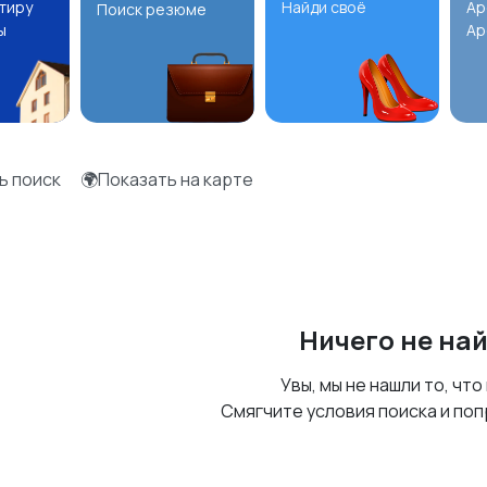
ртиру
Найди своё
Ар
Поиск резюме
ы
Ар
ь поиск
🌍Показать на карте
Ничего не на
Увы, мы не нашли то, что
Смягчите условия поиска и поп