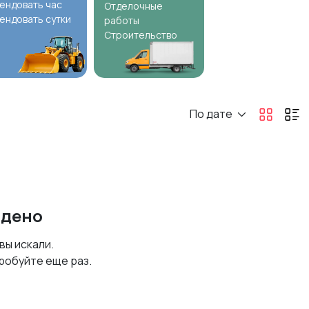
ендовать час
Отделочные
ендовать сутки
работы
Строительство
По дате
йдено
 вы искали.
робуйте еще раз.