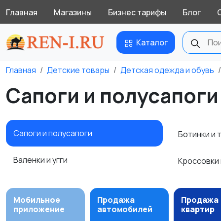
Главная
Магазины
Бизнес тарифы
Блог
Каталог
Главная
Детские товары
Детская одежда и обувь
Сапоги и полусапоги
Сапоги и полусапоги
Ботинки и 
Валенки и угги
Кроссовки 
Мобильное
Продажа
Продажа
приложение
автомобилей
квартир