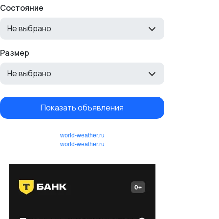
Состояние
Не выбрано
Размер
Не выбрано
Показать объявления
world-weather.ru
world-weather.ru