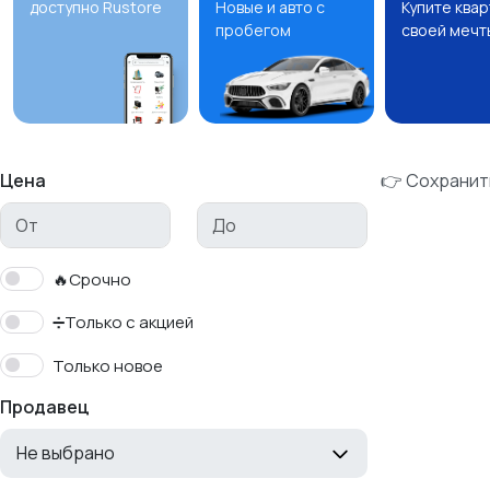
доступно Rustore
Новые и авто с
Купите ква
пробегом
своей мечт
Цена
👉 Сохранит
🔥Срочно
➗Только с акцией
Только новое
Продавец
Не выбрано