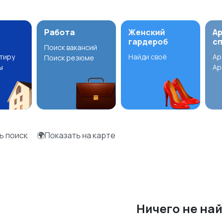
Работа
Женский
А
гардероб
с
Поиск вакансий
ртиру
Найди своё
Ар
Поиск резюме
ы
Ар
ь поиск
🌍Показать на карте
Ничего не на