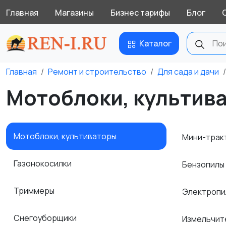
Главная
Магазины
Бизнес тарифы
Блог
Каталог
Главная
Ремонт и строительство
Для сада и дачи
Мотоблоки, культива
Мотоблоки, культиваторы
Мини-трак
Газонокосилки
Бензопилы
Триммеры
Электроп
Снегоуборщики
Измельчит