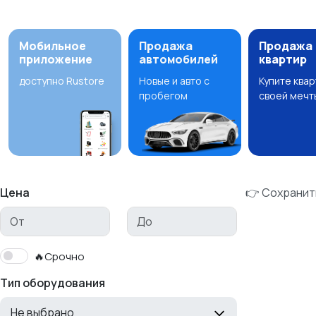
Мобильное
Продажа
Продажа
приложение
автомобилей
квартир
доступно Rustore
Новые и авто с
Купите ква
пробегом
своей мечт
Цена
👉 Сохранит
🔥Срочно
Тип оборудования
Не выбрано