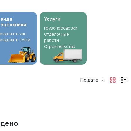
ренда
Услуги
пецтехники
Грузоперевозки
ендовать час
Отделочные
ендовать сутки
работы
Строительство
По дате
йдено