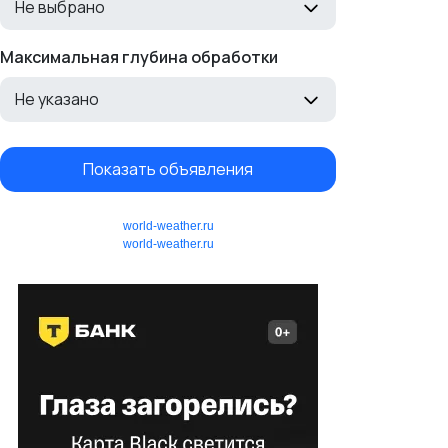
Не выбрано
Максимальная глубина обработки
Не указано
Показать объявления
world-weather.ru
world-weather.ru