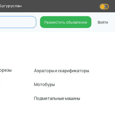
Бугуруслан
Разместить объявление
Войти
корезы
Аэраторы и скарификаторы
я
Мотобуры
ы
Подметальные машины