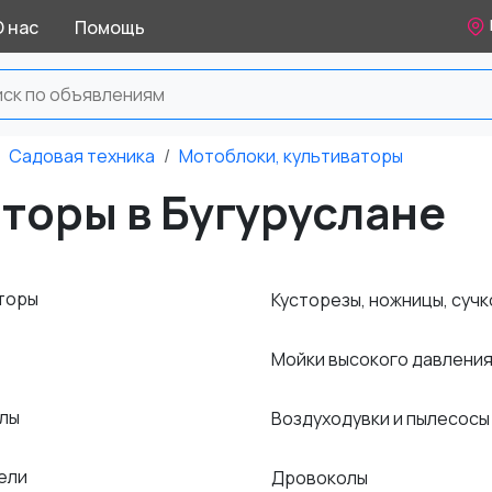
О нас
Помощь
Садовая техника
Мотоблоки, культиваторы
торы в Бугуруслане
торы
Кусторезы, ножницы, суч
Мойки высокого давлени
илы
Воздуходувки и пылесос
ели
Дровоколы