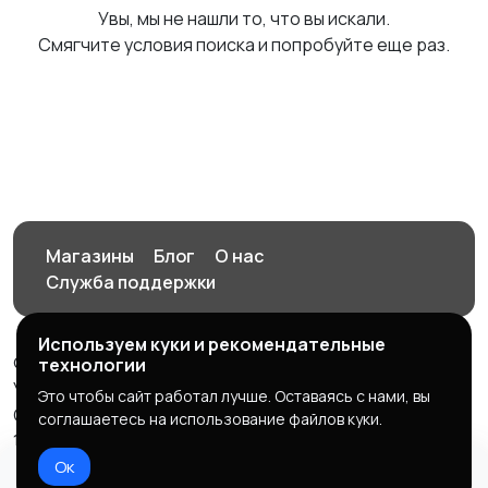
Увы, мы не нашли то, что вы искали.
Смягчите условия поиска и попробуйте еще раз.
Магазины
Блог
О нас
Служба поддержки
Используем куки и рекомендательные
© 2026 Орен-АЙ - Авто | Недвижимость | Работа |
технологии
Услуги
Это чтобы сайт работал лучше. Оставаясь с нами, вы
Создал Карусов Е.С ООО "ЦПК" ИНН 5609203278 ОГРН
соглашаетесь на использование файлов куки.
1235600008841
Ок
Правила сервиса
Политика конфиденциальности