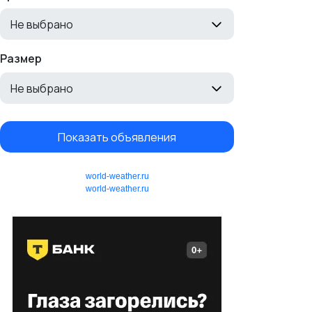
Не выбрано
Размер
Не выбрано
Показать объявления
world-weather.ru
world-weather.ru