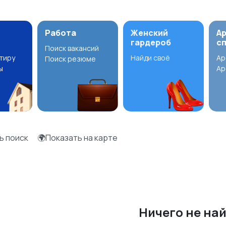
Работа
Женский
А
гардероб
с
Поиск вакансий
ртиру
Найди своё
Ар
Поиск резюме
ы
Ар
ь поиск
🌍Показать на карте
Ничего не на