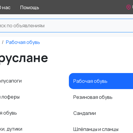
О нас
Помощь
Рабочая обувь
уруслане
олусапоги
Рабочая обувь
и лоферы
Резиновая обувь
я обувь
Сандалии
ки, дутики
Шлёпанцы и сланцы