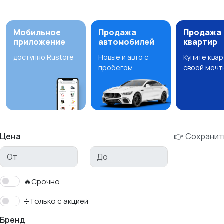
Мобильное
Продажа
Продажа
приложение
автомобилей
квартир
доступно Rustore
Новые и авто с
Купите ква
пробегом
своей мечт
Цена
👉 Сохранит
🔥Срочно
➗Только с акцией
Бренд