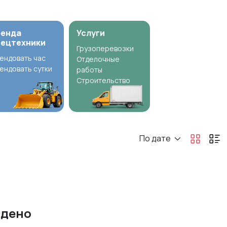
ренда
Услуги
пецтехники
Грузоперевозки
ендовать час
Отделочные
ендовать сутки
работы
Строительство
По дате
йдено