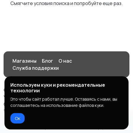
Смягчите условия поиска и попробуйте еще раз.
Магазины
Блог
О нас
Служба поддержки
Используем куки и рекомендательные
© 2026 Орен-АЙ - Авто | Недвижимость | Работа |
технологии
Услуги
Это чтобы сайт работал лучше. Оставаясь с нами, вы
Создал Карусов Е.С ООО "ЦПК" ИНН 5609203278 ОГРН
соглашаетесь на использование файлов куки.
1235600008841
Ок
Правила сервиса
Политика конфиденциальности
Домой
Избранное
Добавить
Чат
Профиль