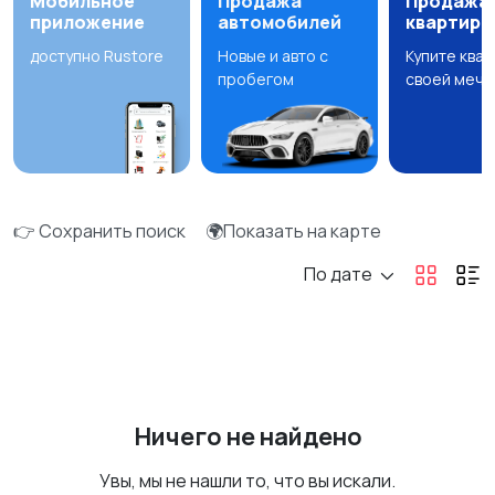
Мобильное
Продажа
Продажа
приложение
автомобилей
квартир
доступно Rustore
Новые и авто с
Купите ква
пробегом
своей мечт
👉 Сохранить поиск
🌍Показать на карте
По дате
Ничего не найдено
Увы, мы не нашли то, что вы искали.