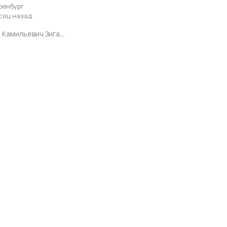
ренбург
сяц назад
Ильдар Камильевич Зиганшин