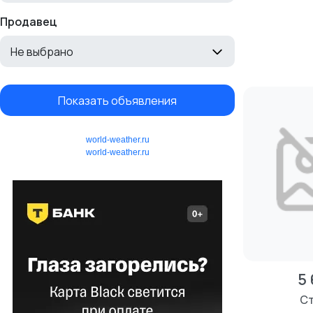
Продавец
Не выбрано
Показать объявления
world-weather.ru
world-weather.ru
5
Ст