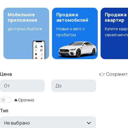
Мобильное
Продажа
Продажа
приложение
автомобилей
квартир
доступно Rustore
Новые и авто с
Купите ква
пробегом
своей мечт
Цена
👉 Сохранит
🔥Срочно
Тип
Не выбрано