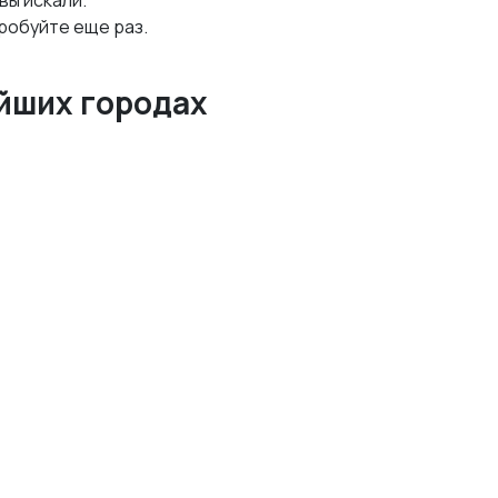
 вы искали.
робуйте еще раз.
йших городах