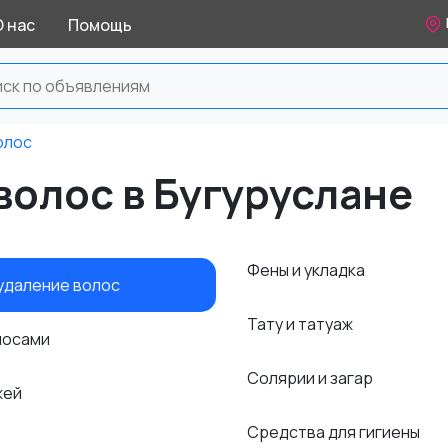
О нас
Помощь
олос
волос в Бугуруслане
Фены и укладка
 удаление волос
Тату и татуаж
олосами
Солярии и загар
жей
Средства для гигиены