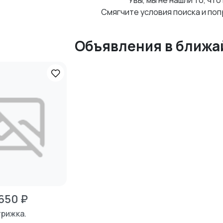
Увы, мы не нашли то, что
Смягчите условия поиска и поп
Объявления в ближа
 650 ₽
рижка.