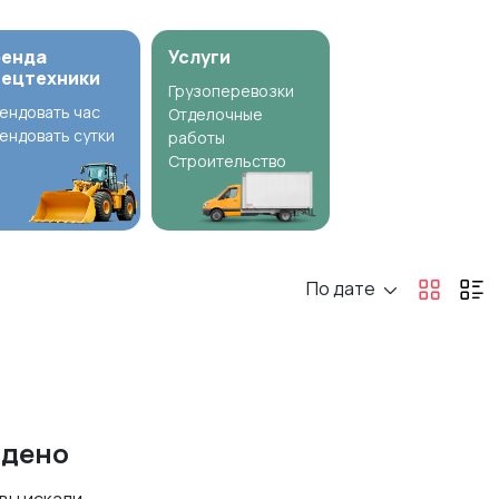
ренда
Услуги
пецтехники
Грузоперевозки
ендовать час
Отделочные
ендовать сутки
работы
Строительство
По дате
йдено