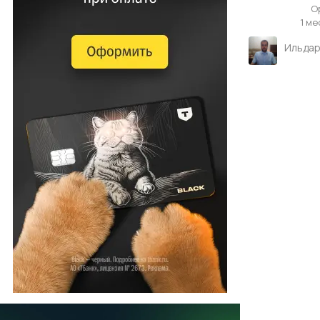
О
1 ме