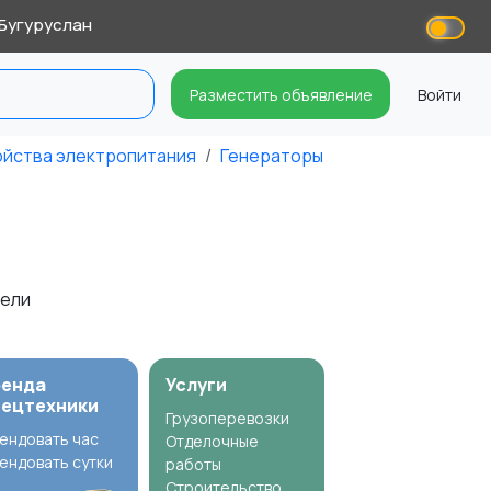
Бугуруслан
Разместить объявление
Войти
ойства электропитания
Генераторы
тели
ренда
Услуги
пецтехники
Грузоперевозки
ендовать час
Отделочные
ендовать сутки
работы
Строительство