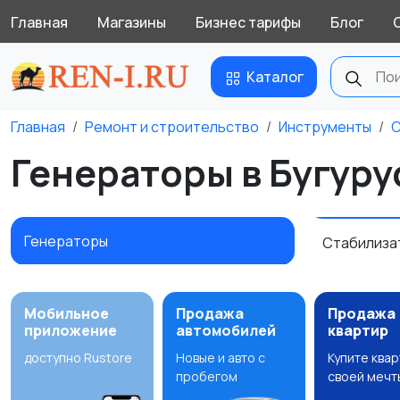
Главная
Магазины
Бизнес тарифы
Блог
Каталог
Главная
Ремонт и строительство
Инструменты
С
Генераторы в Бугуру
Генераторы
Стабилиза
Мобильное
Продажа
Продажа
приложение
автомобилей
квартир
доступно Rustore
Новые и авто с
Купите ква
пробегом
своей мечт