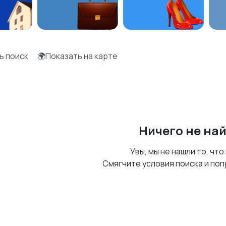
ь поиск
🌍Показать на карте
Ничего не на
Увы, мы не нашли то, что
Смягчите условия поиска и поп