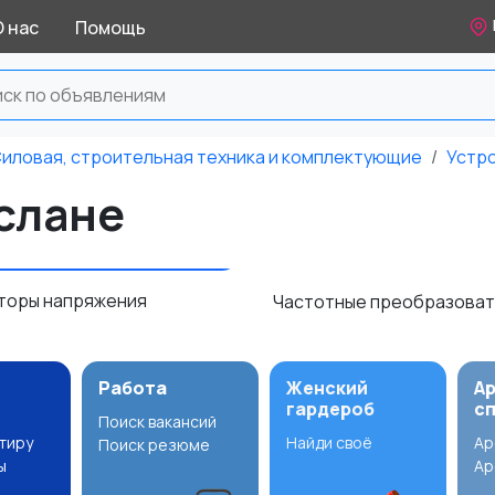
О нас
Помощь
иловая, строительная техника и комплектующие
Устр
слане
торы напряжения
Частотные преобразова
Работа
Женский
А
гардероб
с
Поиск вакансий
ртиру
Найди своё
Ар
Поиск резюме
ы
Ар