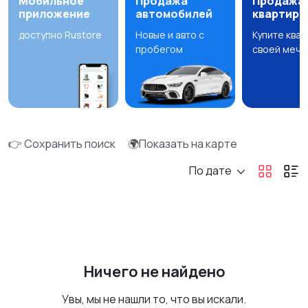
Мобильное
Продажа
Продажа
приложение
автомобилей
квартир
доступно Rustore
Новые и авто с
Купите ква
пробегом
своей мечт
👉 Сохранить поиск
🌍Показать на карте
По дате
Ничего не найдено
Увы, мы не нашли то, что вы искали.