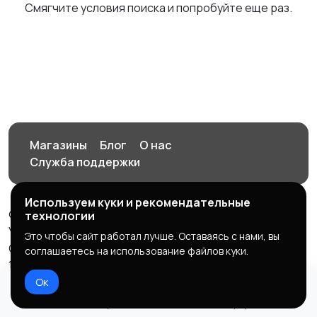
Смягчите условия поиска и попробуйте еще раз.
Магазины
Блог
О нас
Служба поддержки
Используем куки и рекомендательные
© 2026 Орен-АЙ - Авто | Недвижимость | Работа |
технологии
Услуги
Это чтобы сайт работал лучше. Оставаясь с нами, вы
Создал Карусов Е.С ООО "ЦПК" ИНН 5609203278 ОГРН
соглашаетесь на использование файлов куки.
1235600008841
Ок
Правила сервиса
Политика конфиденциальности
Домой
Избранное
Добавить
Чат
Профиль