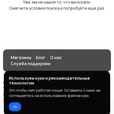
Увы, мы не нашли то, что вы искали.
Смягчите условия поиска и попробуйте еще раз.
Магазины
Блог
О нас
Служба поддержки
Используем куки и рекомендательные
© 2026 Орен-АЙ - Авто | Недвижимость | Работа |
технологии
Услуги
Это чтобы сайт работал лучше. Оставаясь с нами, вы
Создал Карусов Е.С ООО "ЦПК" ИНН 5609203278 ОГРН
соглашаетесь на использование файлов куки.
1235600008841
Ок
Правила сервиса
Политика конфиденциальности