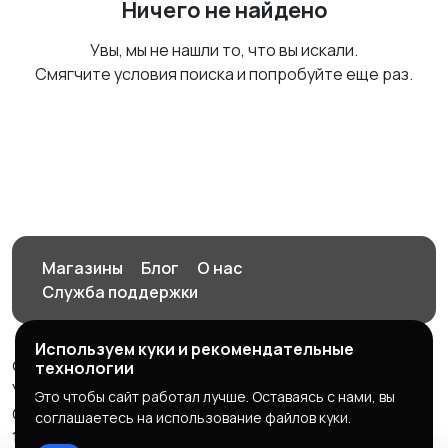
Ничего не найдено
Увы, мы не нашли то, что вы искали.
Смягчите условия поиска и попробуйте еще раз.
Магазины
Блог
О нас
Служба поддержки
Используем куки и рекомендательные
© 2026 Орен-АЙ - Авто | Недвижимость | Работа |
технологии
Услуги
Это чтобы сайт работал лучше. Оставаясь с нами, вы
Создал Карусов Е.С ООО "ЦПК" ИНН 5609203278 ОГРН
соглашаетесь на использование файлов куки.
1235600008841