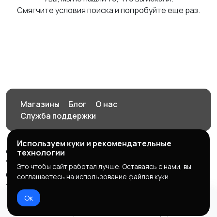
Смягчите условия поиска и попробуйте еще раз.
Магазины
Блог
О нас
Служба поддержки
Используем куки и рекомендательные
© 2026 Орен-АЙ - Авто | Недвижимость | Работа |
технологии
Услуги
Это чтобы сайт работал лучше. Оставаясь с нами, вы
Создал Карусов Е.С ООО "ЦПК" ИНН 5609203278 ОГРН
соглашаетесь на использование файлов куки.
1235600008841
Ок
Правила сервиса
Политика конфиденциальности
Домой
Избранное
Добавить
Чат
Профиль