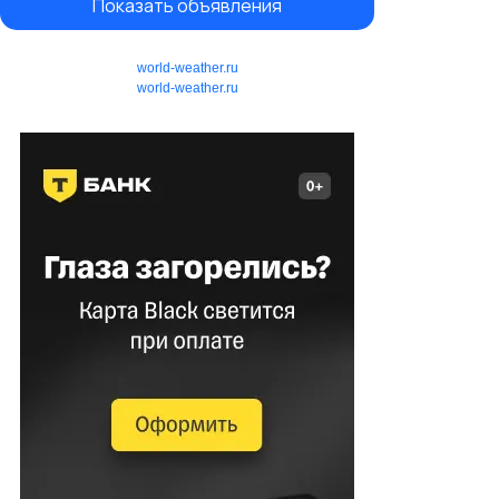
Показать объявления
world-weather.ru
world-weather.ru