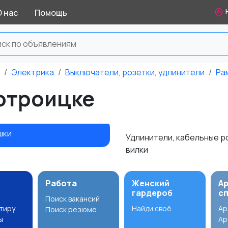
О нас
Помощь
Электрика
Выключатели, розетки, удлинители
Ра
вотроицке
шки
Удлинители, кабельные р
вилки
Работа
Женский
А
гардероб
с
Поиск вакансий
ртиру
Найди своё
Ар
Поиск резюме
ы
Ар