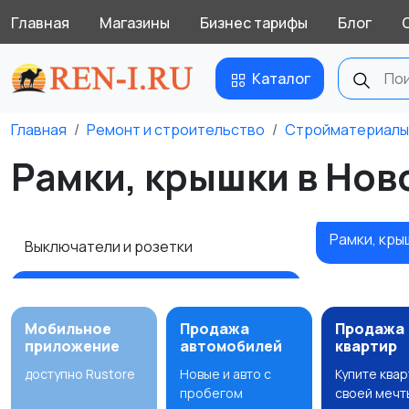
Главная
Магазины
Бизнес тарифы
Блог
Каталог
Главная
Ремонт и строительство
Стройматериалы
Рамки, крышки в Но
Рамки, кры
Выключатели и розетки
Мобильное
Продажа
Продажа
приложение
автомобилей
квартир
доступно Rustore
Новые и авто с
Купите ква
пробегом
своей мечт