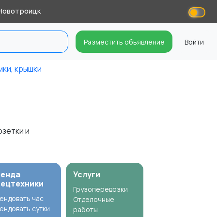
Новотроицк
Разместить объявление
Войти
мки, крышки
озетки и
ренда
Услуги
пецтехники
Грузоперевозки
ендовать час
Отделочные
ендовать сутки
работы