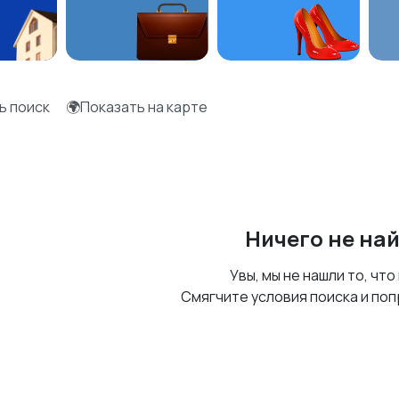
ь поиск
🌍Показать на карте
Ничего не на
Увы, мы не нашли то, что
Смягчите условия поиска и поп