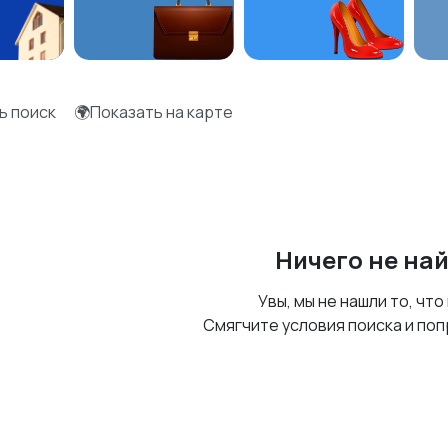
ь поиск
🌍Показать на карте
Ничего не на
Увы, мы не нашли то, что
Смягчите условия поиска и поп