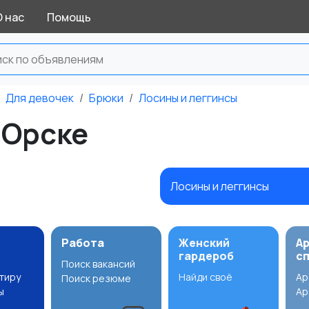
О нас
Помощь
Для девочек
Брюки
Лосины и леггинсы
 Орске
Лосины и леггинсы
Работа
Женский
А
гардероб
с
Поиск вакансий
ртиру
Найди своё
Ар
Поиск резюме
ы
Ар