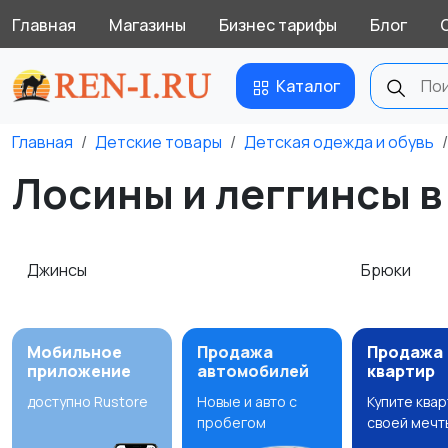
Главная
Магазины
Бизнес тарифы
Блог
Каталог
Главная
Детские товары
Детская одежда и обувь
Лосины и леггинсы в
Джинсы
Брюки
Мобильное
Продажа
Продажа
приложение
автомобилей
квартир
доступно Rustore
Новые и авто с
Купите ква
пробегом
своей мечт