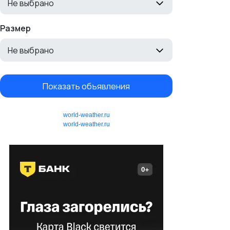
Не выбрано
Размер
Не выбрано
Показать объявления
world-weather.ru
world-weather.ru