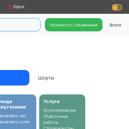
Орск
Разместить объявление
Войти
Шорты
ренда
Услуги
пецтехники
Грузоперевозки
ендовать час
Отделочные
ендовать сутки
работы
Строительство