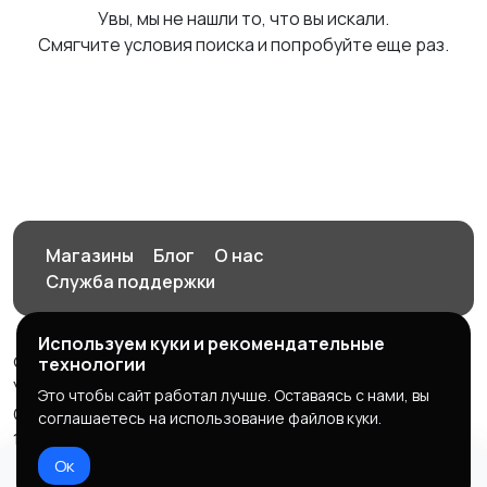
Увы, мы не нашли то, что вы искали.
Смягчите условия поиска и попробуйте еще раз.
Магазины
Блог
О нас
Служба поддержки
Используем куки и рекомендательные
© 2026 Орен-АЙ - Авто | Недвижимость | Работа |
технологии
Услуги
Это чтобы сайт работал лучше. Оставаясь с нами, вы
Создал Карусов Е.С ООО "ЦПК" ИНН 5609203278 ОГРН
соглашаетесь на использование файлов куки.
1235600008841
Ок
Правила сервиса
Политика конфиденциальности