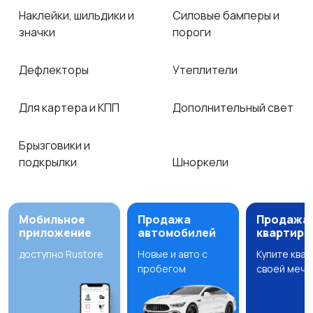
Наклейки, шильдики и
Силовые бамперы и
значки
пороги
Дефлекторы
Утеплители
Для картера и КПП
Дополнительный свет
Брызговики и
подкрылки
Шноркели
Мобильное
Продажа
Продажа
приложение
автомобилей
квартир
доступно Rustore
Новые и авто с
Купите ква
пробегом
своей мечт