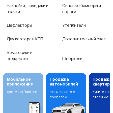
Наклейки, шильдики и
Силовые бамперы и
значки
пороги
Дефлекторы
Утеплители
Для картера и КПП
Дополнительный свет
Брызговики и
подкрылки
Шноркели
Мобильное
Продажа
Продажа
приложение
автомобилей
квартир
доступно Rustore
Новые и авто с
Купите ква
пробегом
своей мечт