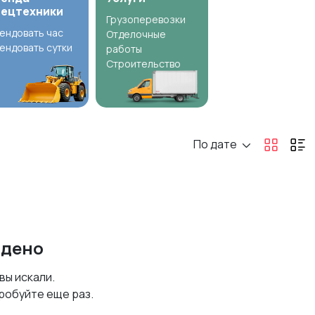
пецтехники
Грузоперевозки
ендовать час
Отделочные
ендовать сутки
работы
Строительство
По дате
йдено
 вы искали.
робуйте еще раз.