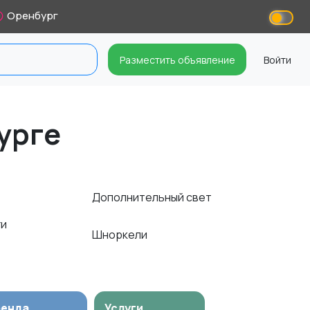
Оренбург
Разместить объявление
Войти
урге
Дополнительный свет
ги
Шноркели
ренда
Услуги