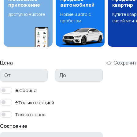
приложение
автомобилей
квартир
доступно Rustore
Новые и авто с
Купите ква
пробегом
своей мечт
Цена
👉 Сохранит
🔥Срочно
➗Только с акцией
Только новое
Состояние