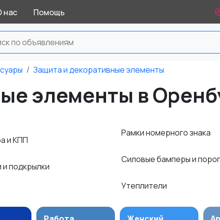
О нас
Помощь
суары
Защита и декоративные элементы
ные элементы в Оренб
Рамки номерного знака
а и КПП
Силовые бамперы и поро
 и подкрылки
Утеплители
Работа
Женский
А