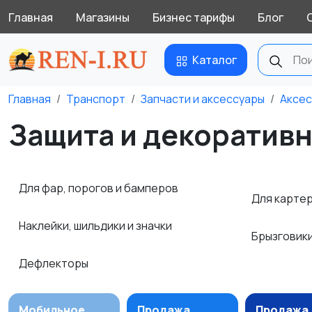
Главная
Магазины
Бизнес тарифы
Блог
Каталог
Главная
Транспорт
Запчасти и аксессуары
Аксес
Защита и декоратив
Для фар, порогов и бамперов
Для картер
Наклейки, шильдики и значки
Брызговики
Дефлекторы
Мобильное
Продажа
Продажа