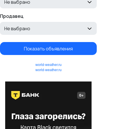
Не выбрано
Продавец
Не выбрано
Показать объявления
world-weather.ru
world-weather.ru