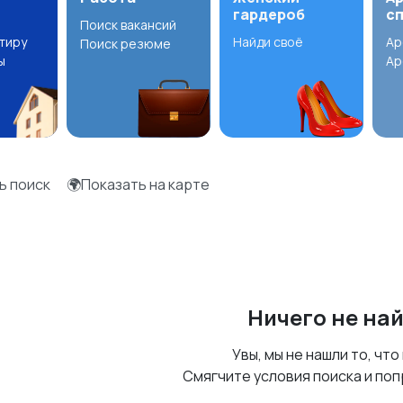
гардероб
с
Поиск вакансий
ртиру
Найди своё
Ар
Поиск резюме
ы
Ар
ь поиск
🌍Показать на карте
Ничего не на
Увы, мы не нашли то, что
Смягчите условия поиска и поп