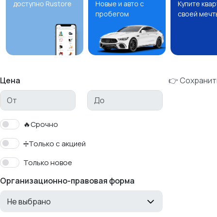
доступно Rustore
Новые и авто с
Купите ква
пробегом
своей мечт
Цена
👉 Сохранит
🔥Срочно
➗Только с акцией
Только новое
Организационно-правовая форма
Не выбрано