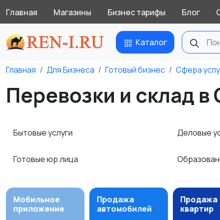
Главная
Магазины
Бизнес тарифы
Блог
Каталог
Главная
Для Бизнеса
Готовый бизнес
Сфера услу
Перевозки и склад в
Бытовые услуги
Деловые у
Готовые юр.лица
Образова
Мобильное
Продажа
Продажа
приложение
автомобилей
квартир