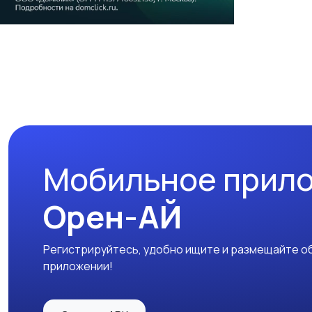
Мобильное прил
Орен-АЙ
Регистрируйтесь, удобно ищите и размещайте об
приложении!