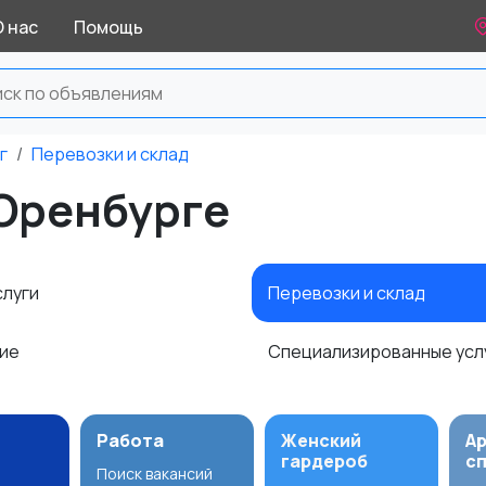
О нас
Помощь
г
Перевозки и склад
 Оренбурге
слуги
Перевозки и склад
ние
Специализированные усл
Работа
Женский
А
гардероб
с
Поиск вакансий