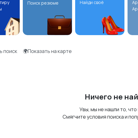
ртиру
Найди своё
Ар
Поиск резюме
ы
Ар
ь поиск
🌍Показать на карте
Ничего не на
Увы, мы не нашли то, что
Смягчите условия поиска и поп