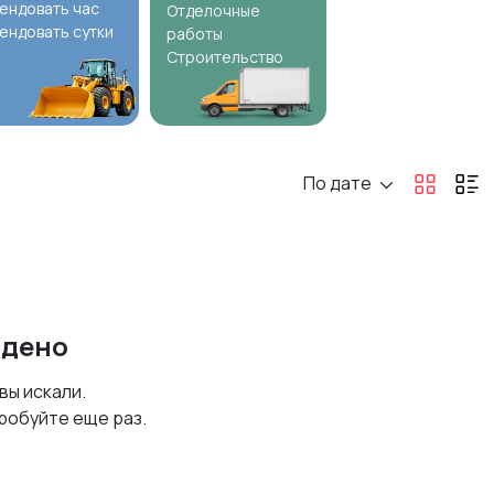
ендовать час
Отделочные
ендовать сутки
работы
Строительство
По дате
йдено
 вы искали.
робуйте еще раз.