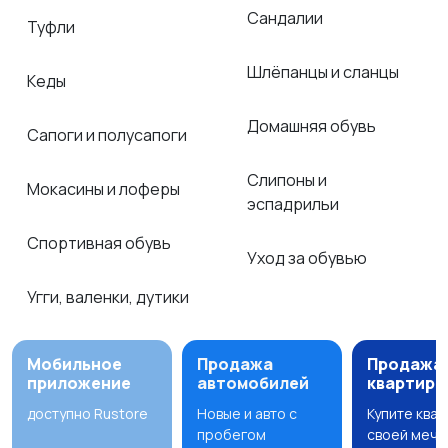
Сандалии
Туфли
Шлёпанцы и сланцы
Кеды
Домашняя обувь
Сапоги и полусапоги
Слипоны и
Мокасины и лоферы
эспадрильи
Спортивная обувь
Уход за обувью
Угги, валенки, дутики
Мобильное
Продажа
Продажа
приложение
автомобилей
квартир
доступно Rustore
Новые и авто с
Купите ква
пробегом
своей мечт