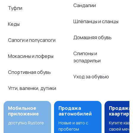
Сандалии
Туфли
Шлёпанцы и сланцы
Кеды
Домашняя обувь
Сапоги и полусапоги
Слипоны и
Мокасины и лоферы
эспадрильи
Спортивная обувь
Уход за обувью
Угги, валенки, дутики
Мобильное
Продажа
Продажа
приложение
автомобилей
квартир
доступно Rustore
Новые и авто с
Купите ква
пробегом
своей мечт