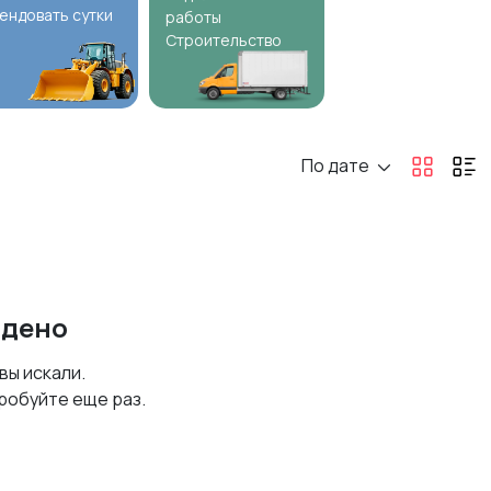
ендовать сутки
работы
Строительство
По дате
йдено
 вы искали.
робуйте еще раз.