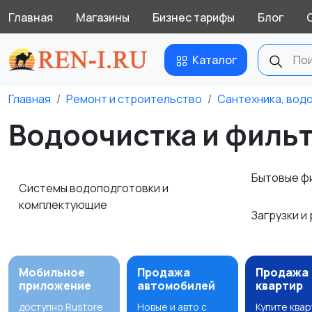
Главная
Магазины
Бизнес тарифы
Блог
Каталог
Главная
Ремонт и строительство
Сантехника, вод
Водоочистка и филь
Бытовые ф
Системы водоподготовки и
комплектующие
Загрузки и
Мобильное
Продажа
Продажа
приложение
автомобилей
квартир
доступно Rustore
Новые и авто с
Купите ква