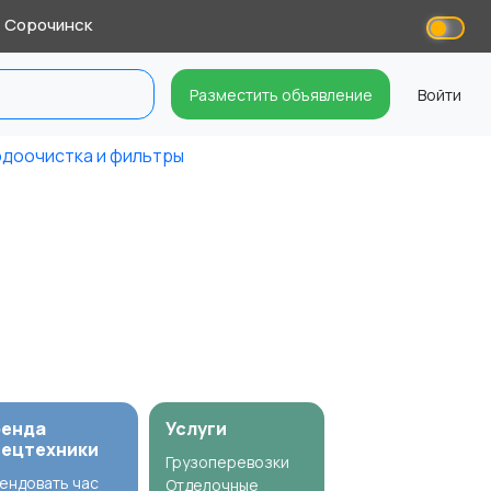
Сорочинск
Разместить объявление
Войти
доочистка и фильтры
ренда
Услуги
пецтехники
Грузоперевозки
ендовать час
Отделочные