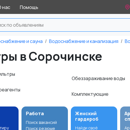
О нас
Помощь
оснабжение и сауна
Водоснабжение и канализация
Во
тры в Сорочинске
ильтры
Обеззараживание воды
 реагенты
Комплектующие
Работа
Женский
А
гардероб
с
Поиск вакансий
ртиру
Найди своё
Ар
Поиск резюме