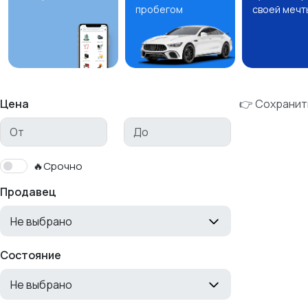
пробегом
своей мечт
Цена
👉 Сохранит
🔥Срочно
Продавец
Не выбрано
Состояние
Не выбрано