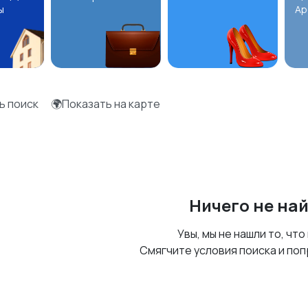
ы
Ар
ь поиск
🌍Показать на карте
Ничего не на
Увы, мы не нашли то, что
Смягчите условия поиска и поп