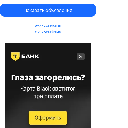
Показать объявления
world-weather.ru
world-weather.ru