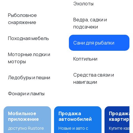
Эхолоты
Рыболовное
Ведра, садки и
снаряжение
подсачеки
Походная мебель
Сани для рыбалки
Моторные лодки и
Коптильни
моторы
Средства связи и
Ледобуры и пешни
навигации
Фонари и лампы
Мобильное
Продажа
Продажа
приложение
автомобилей
квартир
доступно Rustore
Новые и авто с
Купите ква