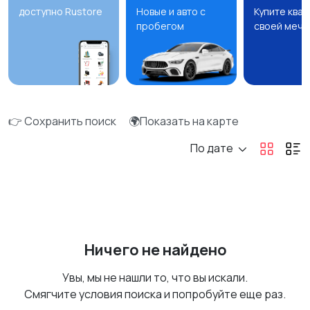
доступно Rustore
Новые и авто с
Купите ква
пробегом
своей мечт
👉 Сохранить поиск
🌍Показать на карте
По дате
Ничего не найдено
Увы, мы не нашли то, что вы искали.
Смягчите условия поиска и попробуйте еще раз.