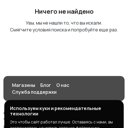
Ничего не найдено
Увы, мы не нашли то, что вы искали.
Смягчите условия поиска и попробуйте еще раз.
Магазины
Блог
О нас
Служба поддержки
Используем куки и рекомендательные
© 2026 Орен-АЙ - Авто | Недвижимость | Работа |
технологии
Услуги
Это чтобы сайт работал лучше. Оставаясь с нами, вы
Создал Карусов Е.С ООО "ЦПК" ИНН 5609203278 ОГРН
соглашаетесь на использование файлов куки.