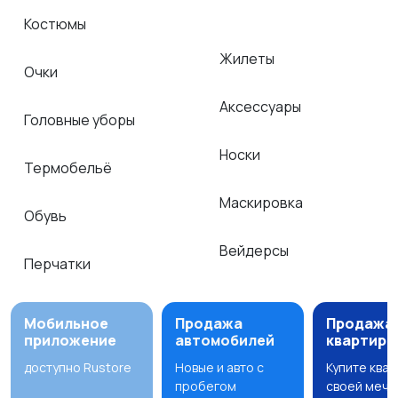
Костюмы
Жилеты
Очки
Аксессуары
Головные уборы
Носки
Термобельё
Маскировка
Обувь
Вейдерсы
Перчатки
Мобильное
Продажа
Продажа
приложение
автомобилей
квартир
доступно Rustore
Новые и авто с
Купите ква
пробегом
своей мечт