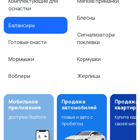
Комплектующие для
Мягкие приманки
оснастки
Блесны
Балансиры
Сигнализаторы
Готовые снасти
поклевки
Мормышки
Кормушки
Воблеры
Жерлицы
Мобильное
Продажа
Продажа
приложение
автомобилей
квартир
доступно Rustore
Новые и авто с
Купите ква
пробегом
своей мечт