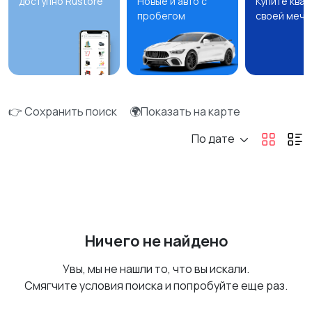
доступно Rustore
Новые и авто с
Купите ква
пробегом
своей мечт
👉 Сохранить поиск
🌍Показать на карте
По дате
Ничего не найдено
Увы, мы не нашли то, что вы искали.
Смягчите условия поиска и попробуйте еще раз.