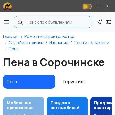
Главная
Ремонт и строительство
Стройматериалы
Изоляция
Пена и герметики
Пена
Пена в Сорочинске
Пена
Герметики
Мобильное
Продажа
Продажа
приложение
автомобилей
квартир