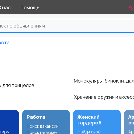
О нас
Помощь
хота
Монокуляры, бинокли, д
ы для прицелов
Хранение оружия и аксе
Работа
Женский
А
гардероб
с
Поиск вакансий
ртиру
Найди своё
Ар
Поиск резюме