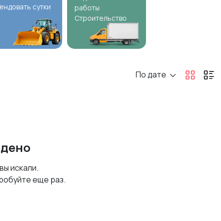
ендовать сутки
работы
Строительство
По дате
йдено
 вы искали.
робуйте еще раз.