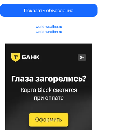
Показать объявления
world-weather.ru
world-weather.ru