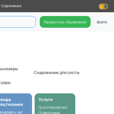
Сорочинск
Разместить объявление
Войти
альномеры
Снаряжение для охоты
ссуары
ренда
Услуги
пецтехники
Грузоперевозки
ендовать час
Отделочные