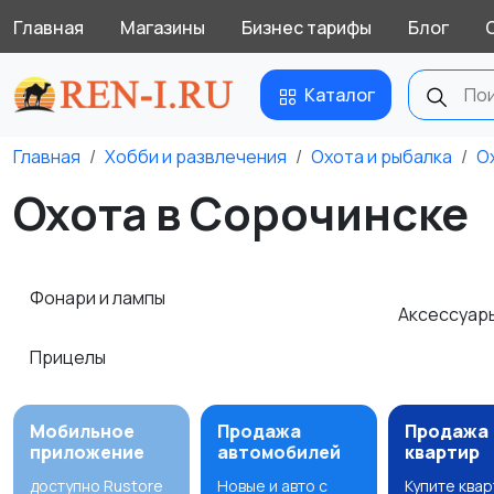
Главная
Магазины
Бизнес тарифы
Блог
Каталог
Главная
Хобби и развлечения
Охота и рыбалка
О
Охота в Сорочинске
Фонари и лампы
Аксессуар
Прицелы
Мобильное
Продажа
Продажа
приложение
автомобилей
квартир
доступно Rustore
Новые и авто с
Купите ква