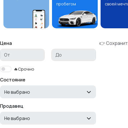
пробегом
своей мечт
Цена
👉 Сохранит
🔥Срочно
Состояние
Не выбрано
Продавец
Не выбрано