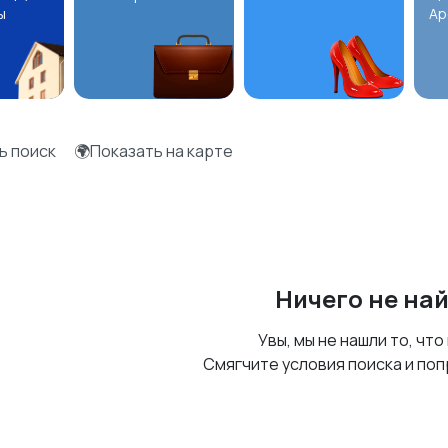
ы
Ар
ь поиск
🌍Показать на карте
Ничего не на
Увы, мы не нашли то, что
Смягчите условия поиска и поп