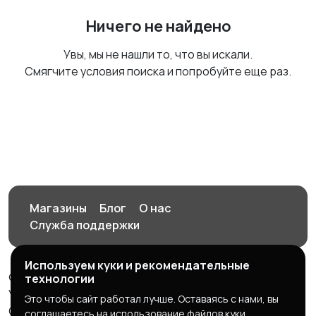
Ничего не найдено
Увы, мы не нашли то, что вы искали.
Смягчите условия поиска и попробуйте еще раз.
Магазины
Блог
О нас
Служба поддержки
Используем куки и рекомендательные
© 2026 Орен-АЙ - Авто | Недвижимость | Работа |
технологии
Услуги
Это чтобы сайт работал лучше. Оставаясь с нами, вы
Создал Карусов Е.С ООО "ЦПК" ИНН 5609203278 ОГРН
соглашаетесь на использование файлов куки.