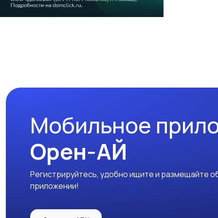
Мобильное прил
Орен-АЙ
Регистрируйтесь, удобно ищите и размещайте об
приложении!