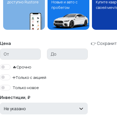
доступно Rustore
Новые и авто с
Купите ква
пробегом
своей мечт
Цена
👉 Сохранит
🔥Срочно
➗Только с акцией
Только новое
Инвестиции, ₽
Не указано