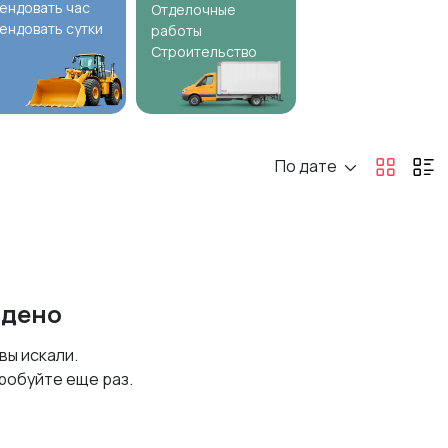
ендовать час
Отделочные
ендовать сутки
работы
Строительство
По дате
йдено
 вы искали.
робуйте еще раз.