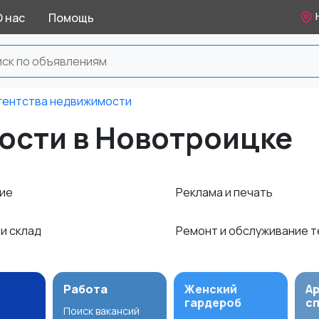
О нас
Помощь
гентства недвижимости
ости в Новотроицке
ние
Реклама и печать
 и склад
Ремонт и обслуживание 
Работа
Женский
А
гардероб
с
Поиск вакансий