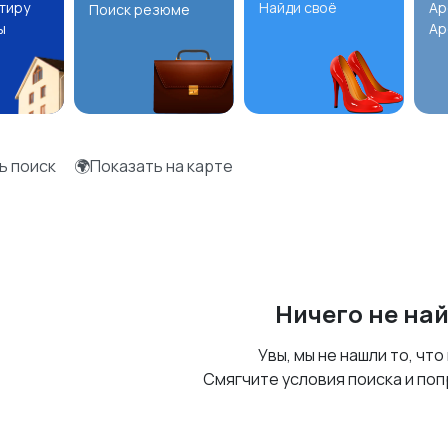
ртиру
Найди своё
Ар
Поиск резюме
ы
Ар
ь поиск
🌍Показать на карте
Ничего не на
Увы, мы не нашли то, что
Смягчите условия поиска и поп