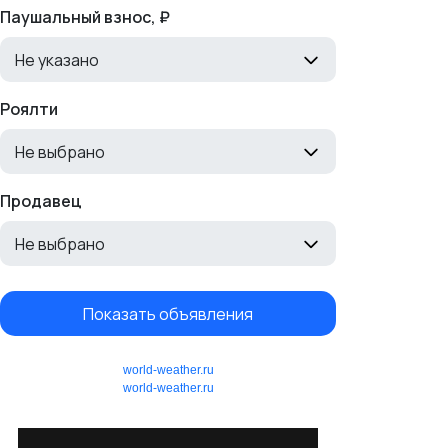
Паушальный взнос, ₽
Не указано
Роялти
Не выбрано
Продавец
Не выбрано
Показать объявления
world-weather.ru
world-weather.ru