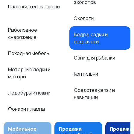
эхолотов
Палатки, тенты, шатры
Эхолоты
Рыболовное
Ведра, садки и
снаряжение
подсачеки
Походная мебель
Сани для рыбалки
Моторные лодки и
Коптильни
моторы
Средства связи и
Ледобуры и пешни
навигации
Фонари и лампы
Мобильное
Продажа
Продажа