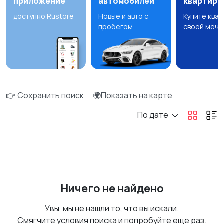
приложение
автомобилей
квартир
доступно Rustore
Новые и авто с
Купите ква
пробегом
своей мечт
👉 Сохранить поиск
🌍Показать на карте
По дате
Ничего не найдено
Увы, мы не нашли то, что вы искали.
Смягчите условия поиска и попробуйте еще раз.